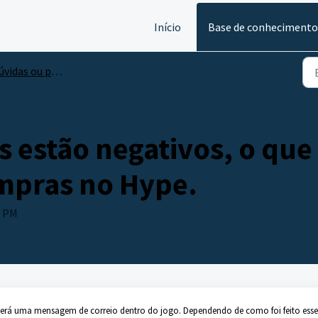
Início
Base de conhecimento
das ou problemas com compras
 estão negativos, o que
mpras no Hype.
6 PM
berá uma mensagem de correio dentro do jogo. Dependendo de como foi feito esse