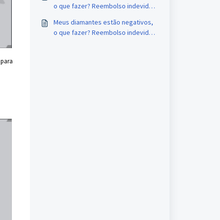
o que fazer? Reembolso indevido
de compras na Google Play.
Meus diamantes estão negativos,
o que fazer? Reembolso indevido
de compras na App Store.
 para