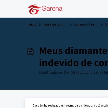
Ir para o conteúdo principal
Início
Base de conhecimento
Garena - Free Fire
Dúvi
Meus diamantes
indevido de co
Modificado em Sex, 16 Fev, 2024 na (o) 3:5
Caso tenha realizado um reembolso indevido, você rece