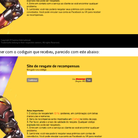
her com o codiguin que recebeu, parecido com este abaixo: