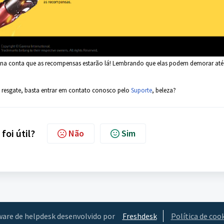
ar na conta que as recompensas estarão lá! Lembrando que elas podem demorar até
o resgate, basta entrar em contato conosco pelo
Suporte
, beleza?
foi útil?
Não
Sim
ware de helpdesk desenvolvido por
Freshdesk
Política de coo