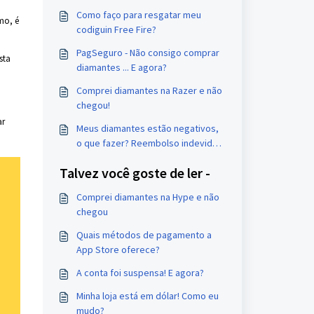
Como faço para resgatar meu
smo, é
codiguin Free Fire?
PagSeguro - Não consigo comprar
sta
diamantes ... E agora?
Comprei diamantes na Razer e não
chegou!
ar
Meus diamantes estão negativos,
o que fazer? Reembolso indevido
de compras no PagSeguro.
Talvez você goste de ler -
Comprei diamantes na Hype e não
chegou
Quais métodos de pagamento a
App Store oferece?
A conta foi suspensa! E agora?
Minha loja está em dólar! Como eu
mudo?