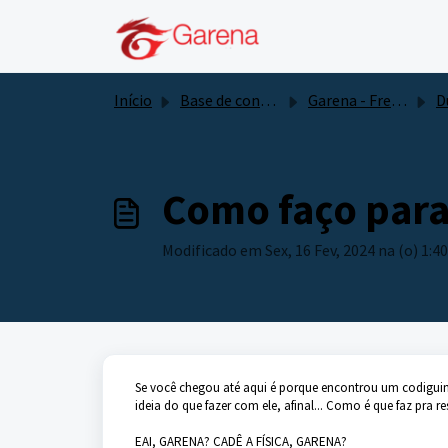
Ir para o conteúdo principal
Início
Base de conhecimento
Garena - Free Fire
Dúvi
Como faço para
Modificado em Sex, 16 Fev, 2024 na (o) 1:4
Se você chegou até aqui é porque encontrou um codigui
ideia do que fazer com ele, afinal... Como é que faz pra r
EAI, GARENA? CADÊ A FÍSICA, GARENA?