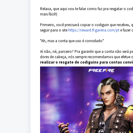
Relaxa, que aqui vou te falar como faz pra resgatar o cod
mais fácil!)
Primeiro, você precisará copiar o codiguin que recebeu,
seguir para o site
https://reward.ff.garena.com/pt
e fazer 
"Ah, mas a conta que uso é convidado"
Aí não, né, parceiro? Pra garantir que a conta não será
dores de cabeça, nós sempre recomendamos que efetue o 
realizar o resgate de codiguins para contas
conv