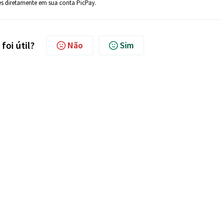
s diretamente em sua conta PicPay.
foi útil?
Não
Sim