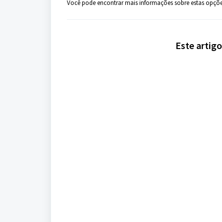
Você pode encontrar mais informações sobre estas opçõe
Este artigo 